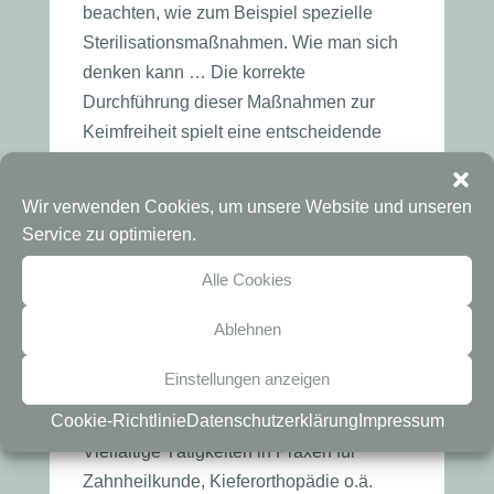
beachten, wie zum Beispiel spezielle
Sterilisationsmaßnahmen. Wie man sich
denken kann … Die korrekte
Durchführung dieser Maßnahmen zur
Keimfreiheit spielt eine entscheidende
Rolle im Arbeitsalltag einer
Zahnarzthelferin. All das lernt man in der
Wir verwenden Cookies, um unsere Website und unseren
Ausbildung.
Service zu optimieren.
Ausbildung zur
Alle Cookies
Zahnarzthelferin – wie
geht es als
Ablehnen
zahnmedizinische
Fachangestellte danach
Einstellungen anzeigen
weiter?
Cookie-Richtlinie
Datenschutzerklärung
Impressum
Vielfältige Tätigkeiten in Praxen für
Zahnheilkunde, Kieferorthopädie o.ä.