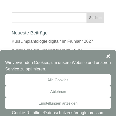
Neueste Beiträge
Kurs „Implantologie digital“ im Frühjahr 2027
Ausbildung zur Zahnarzthelferin (ZFA)
ZFA Bewerbung: So gelingt deine Bewerbung als
Wir verwenden Cookies, um unsere Website und unseren
zahnmedizinische Fachangestellte
Service zu optimieren.
ZFA Weiterbildung: Welche Aufstiegsfortbildungen
Alle Cookies
sich als Zahnmedizinische Fachangestellte
lohnen
Ablehnen
ZFA Beruf im Check: Das Berufsbild
Einstellungen anzeigen
„Zahnmedizinische Fachangestellte“
Cookie-Richtlinie
Datenschutzerklärung
Impressum