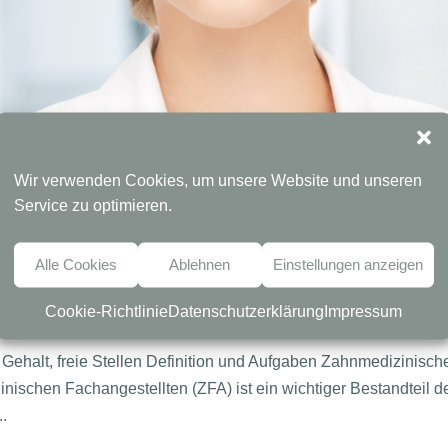
Wir verwenden Cookies, um unsere Website und unseren
Service zu optimieren.
Berufsbild „Zahnmedizinische
Alle Cookies
Ablehnen
Einstellungen anzeigen
Cookie-Richtlinie
Datenschutzerklärung
Impressum
er
|
Juni 14, 2024
|
Allgemein
Gehalt, freie Stellen Definition und Aufgaben Zahnmedizinisch
nischen Fachangestellten (ZFA) ist ein wichtiger Bestandteil d
.